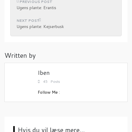
I
Ugens plante: Erantis
n
d
Ugens plante: Kejserbusk
l
æ
g
Written by
s
n
a
Iben
v
45 Posts
i
Follow Me :
g
a
t
i
Hvis du vil læse mere...