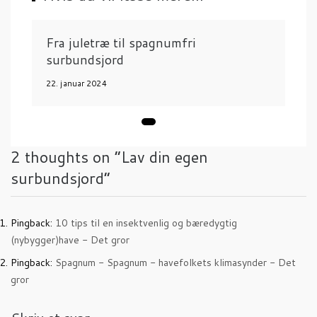
o
n
Fra juletræ til spagnumfri
surbundsjord
22. januar 2024
2 thoughts on “
Lav din egen
surbundsjord
”
Pingback:
10 tips til en insektvenlig og bæredygtig
(nybygger)have - Det gror
Pingback:
Spagnum - Spagnum - havefolkets klimasynder - Det
gror