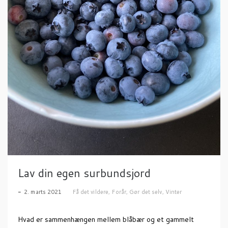
Lav din egen surbundsjord
2. marts 2021
Få det vildere
,
Forår
,
Gør det selv
,
Vinter
Hvad er sammenhængen mellem blåbær og et gammelt