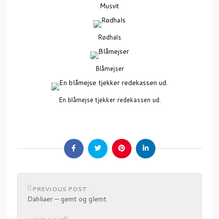
Musvit
Rødhals
Blåmejser
En blåmejse tjekker redekassen ud.
I
Dahliaer – gemt og glemt
n