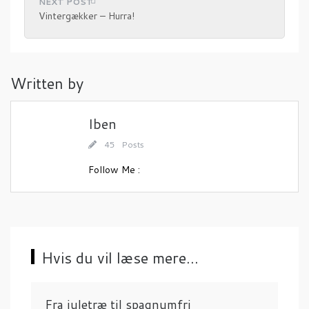
d
Vintergækker – Hurra!
l
æ
g
Written by
s
n
a
Iben
v
45 Posts
i
Follow Me :
g
a
t
i
Hvis du vil læse mere...
o
n
Fra juletræ til spagnumfri