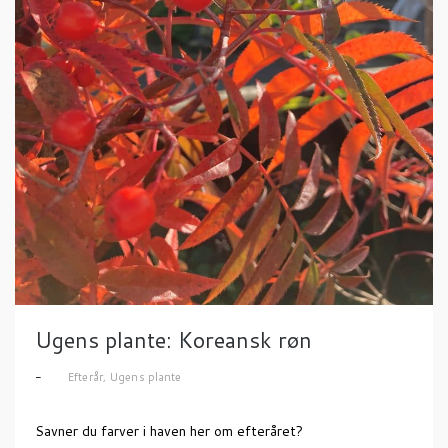
Ugens plante: Koreansk røn
Efterår
,
Ugens plante
Savner du farver i haven her om efteråret?