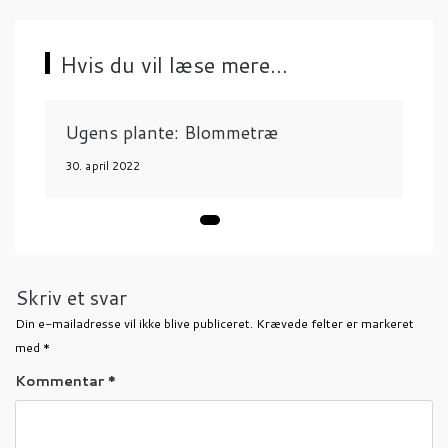
t
i
Hvis du vil læse mere...
o
n
Ugens plante: Blommetræ
30. april 2022
Skriv et svar
Din e-mailadresse vil ikke blive publiceret.
Krævede felter er markeret
med
*
Kommentar
*