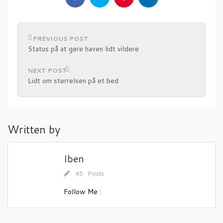
I
Status på at gøre haven lidt vildere
n
d
Lidt om størrelsen på et bed
l
æ
g
Written by
s
n
a
Iben
v
45 Posts
i
Follow Me :
g
a