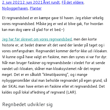
2. juni 2021
2. juni 2021
Året rundt
,
Få det vildere
,
Nybyggerhaven
,
Planter
Et regnvandsbed er en kæmpe gave til haven. Jeg elsker virkelig
vores regnvandsbed. Måske jeg er ved at blive gak, for hvordan
kan man dog være så glad for et bed;-)
Jeg har før skrevet om vores regnvandsbed
, men den korte
historie er, at bedet dræner alt det vand der lander på taget og i
vores omfangsdræn. Regnvandet kommer derfor ikke ud i kloaken.
Vi kunne også have valgt en faskine, men den synes vi var for dyr.
Når man bruger faskiner og regnvandsbede i stedet for at sende
vandet ud i kloaken, skåner man kloaksystemet når det regner
meget. Det er en såkaldt “klimatilpasning”, og i mange
nybyggerområder skal man beholde regnvandet på egen grund, så
der SKAL man have enten en faskine eller et regnvandsbed. Det
kaldes også lokal afledning af regnvand (LAR).
Regnbedet udvikler sig