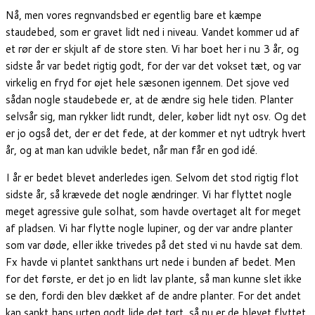
Nå, men vores regnvandsbed er egentlig bare et kæmpe
staudebed, som er gravet lidt ned i niveau. Vandet kommer ud af
et rør der er skjult af de store sten. Vi har boet her i nu 3 år, og
sidste år var bedet rigtig godt, for der var det vokset tæt, og var
virkelig en fryd for øjet hele sæsonen igennem. Det sjove ved
sådan nogle staudebede er, at de ændre sig hele tiden. Planter
selvsår sig, man rykker lidt rundt, deler, køber lidt nyt osv. Og det
er jo også det, der er det fede, at der kommer et nyt udtryk hvert
år, og at man kan udvikle bedet, når man får en god idé.
I år er bedet blevet anderledes igen. Selvom det stod rigtig flot
sidste år, så krævede det nogle ændringer. Vi har flyttet nogle
meget agressive gule solhat, som havde overtaget alt for meget
af pladsen. Vi har flytte nogle lupiner, og der var andre planter
som var døde, eller ikke trivedes på det sted vi nu havde sat dem.
Fx havde vi plantet sankthans urt nede i bunden af bedet. Men
for det første, er det jo en lidt lav plante, så man kunne slet ikke
se den, fordi den blev dækket af de andre planter. For det andet
kan sankt hans urten godt lide det tørt, så nu er de blevet flyttet