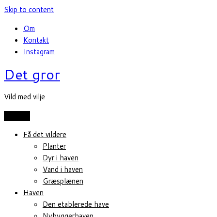
Skip to content
Om
Kontakt
Instagram
Det gror
Vild med vilje
MENU
Få det vildere
Planter
Dyr i haven
Vand i haven
Græsplænen
Haven
Den etablerede have
Nybyggerhaven