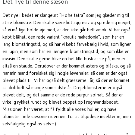
Det nye til denne sæson
Det nye i bedet er slangeurt “Hohe tatra” som jeg glæder mig til
at se blomstre. Den skulle være lidt aggresiv og sprede sig meget,
så vi må lige holde øje med, at den ikke går helt amok. Vi har også
købt blåhat, den røde variant “knautia makedonia”, som har en
lang blomstringstid, og så har vi købt farvebælg i hvid, som ligner
en lupin, men som har en længere blomstringstid, og som ikke er
invasiv. Den skulle gerne blive en hel lille busk at se på, men er
altså en staude. Derudover er der kommet asters og blåaks, og så
har min mand forelsket sig i nogle løvehaler, så dem er der også
blevet plads til. Vi har også delt græsserne i år, så der er kommet
ca. dobbelt så mange som sidste år. Drejeblomsterne er også
blevet delt, og det samme er de røde purpur solhat. Så der er
virkelig rykket rundt og blevet peppet op i regnvandsbedet.
Missionen har været, at få fyldt alle vores huller, og have
blomster hele sæsonen igennem for at tilgodese insekterne, men
selvfølgelig også os selv:-)