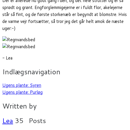
Der er allerede nu godt gang i den, og det hele strutter og er så
sprødt og grønt. Engforglemmigejerne er i fuldt flor, akelejerne
står så fint, og de første storkenæb er begyndt at blomstre. Hvis
de varme vejr fortsætter, så tror jeg det går helt amok de næste
uger:-)
- Lea
Indlægsnavigation
Ugens plante: Syren
Ugens plante: Purløg
Written by
Lea
35 Posts