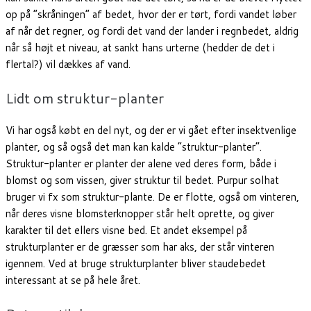
op på “skråningen” af bedet, hvor der er tørt, fordi vandet løber
af når det regner, og fordi det vand der lander i regnbedet, aldrig
når så højt et niveau, at sankt hans urterne (hedder de det i
flertal?) vil dækkes af vand.
Lidt om struktur-planter
Vi har også købt en del nyt, og der er vi gået efter insektvenlige
planter, og så også det man kan kalde “struktur-planter”.
Struktur-planter er planter der alene ved deres form, både i
blomst og som vissen, giver struktur til bedet. Purpur solhat
bruger vi fx som struktur-plante. De er flotte, også om vinteren,
når deres visne blomsterknopper står helt oprette, og giver
karakter til det ellers visne bed. Et andet eksempel på
strukturplanter er de græsser som har aks, der står vinteren
igennem. Ved at bruge strukturplanter bliver staudebedet
interessant at se på hele året.