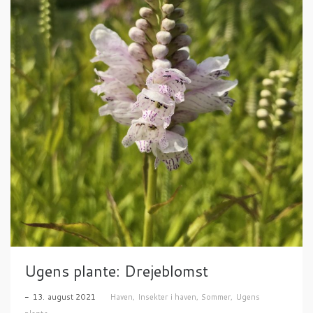
Ugens plante: Drejeblomst
13. august 2021
Haven
,
Insekter i haven
,
Sommer
,
Ugens