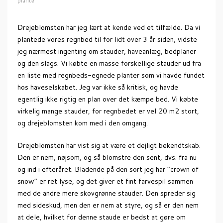
plante
Drejeblomsten har jeg lært at kende ved et tilfælde. Da vi
plantede vores regnbed til for lidt over 3 år siden, vidste
jeg nærmest ingenting om stauder, haveanlæg, bedplaner
og den slags. Vi købte en masse forskellige stauder ud fra
en liste med regnbeds-egnede planter som vi havde fundet
hos haveselskabet. Jeg var ikke så kritisk, og havde
egentlig ikke rigtig en plan over det kæmpe bed. Vi købte
virkelig mange stauder, for regnbedet er vel 20 m2 stort,
og drejeblomsten kom med i den omgang.
Drejeblomsten har vist sig at være et dejligt bekendtskab.
Den er nem, nøjsom, og så blomstre den sent, dvs. fra nu
og ind i efteråret. Bladende på den sort jeg har “crown of
snow” er ret lyse, og det giver et fint farvespil sammen
med de andre mere skovgrønne stauder. Den spreder sig
med sideskud, men den er nem at styre, og så er den nem
at dele, hvilket for denne staude er bedst at gøre om