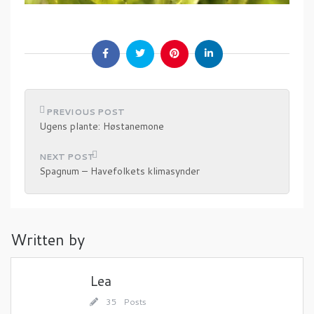
I
Ugens plante: Høstanemone
n
d
Spagnum – Havefolkets klimasynder
l
æ
g
Written by
s
n
a
Lea
v
35 Posts