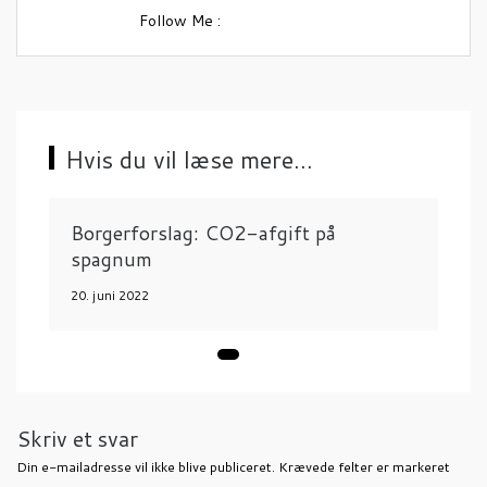
i
Follow Me :
g
a
t
i
Hvis du vil læse mere...
o
n
Borgerforslag: CO2-afgift på
spagnum
20. juni 2022
Skriv et svar
Din e-mailadresse vil ikke blive publiceret.
Krævede felter er markeret