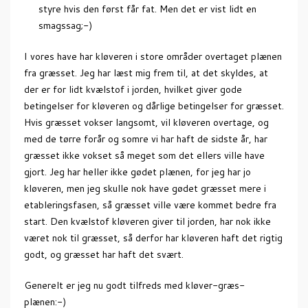
styre hvis den først får fat. Men det er vist lidt en
smagssag;-)
I vores have har kløveren i store områder overtaget plænen
fra græsset. Jeg har læst mig frem til, at det skyldes, at
der er for lidt kvælstof i jorden, hvilket giver gode
betingelser for kløveren og dårlige betingelser for græsset.
Hvis græsset vokser langsomt, vil kløveren overtage, og
med de tørre forår og somre vi har haft de sidste år, har
græsset ikke vokset så meget som det ellers ville have
gjort. Jeg har heller ikke gødet plænen, for jeg har jo
kløveren, men jeg skulle nok have gødet græsset mere i
etableringsfasen, så græsset ville være kommet bedre fra
start. Den kvælstof kløveren giver til jorden, har nok ikke
været nok til græsset, så derfor har kløveren haft det rigtig
godt, og græsset har haft det svært.
Generelt er jeg nu godt tilfreds med kløver-græs-
plænen:-)