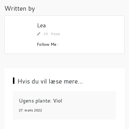
Written by
s
n
a
Lea
v
35 Posts
i
Follow Me :
g
a
t
i
Hvis du vil læse mere...
o
n
Ugens plante: Viol
27. marts 2022