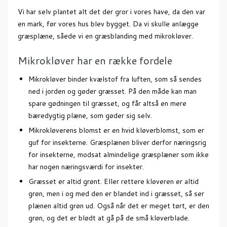
Vi har selv plantet alt det der gror i vores have, da den var
en mark, før vores hus blev bygget. Da vi skulle anlægge
græsplæne, såede vi en græsblanding med mikrokløver.
Mikrokløver har en række fordele
Mikrokløver binder kvælstof fra luften, som så sendes
ned i jorden og gøder græsset. På den måde kan man
spare gødningen til græsset, og får altså en mere
bæredygtig plæne, som gøder sig selv.
Mikrokløverens blomst er en hvid kløverblomst, som er
guf for insekterne. Græsplænen bliver derfor næringsrig
for insekterne, modsat almindelige græsplæner som ikke
har nogen næringsværdi for insekter.
Græsset er altid grønt. Eller rettere kløveren er altid
grøn, men i og med den er blandet ind i græsset, så ser
plænen altid grøn ud. Også når det er meget tørt, er den
grøn, og det er blødt at gå på de små kløverblade.