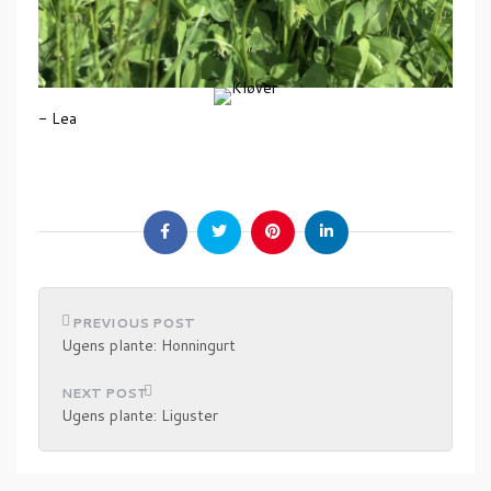
- Lea
I
Ugens plante: Honningurt
n
d
Ugens plante: Liguster
l
æ
g