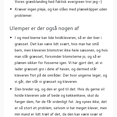
Vores græsblanding hed faktisk evergreen tror jeg:-)
Kræver ingen pleje, og kan slåes med plæneklipper uden
problemer.
Ulemper er der også nogen af
I og med bierne kan lide hvidkløveren, så er der bier i
græsset. Det kan være lidt svært, hvis man har små
børn, men kløveren blomstrer ikke hele sæsonen, og hvis
man slår græsset, forsvinder blomsterne jo, og så er
plænen sikker for fusserne igen. Vi har gjort det, at vi
lader græsset gro i dele af haven, og dermed står
kløveren flot på de områder. Der hvor ungerne leger, og
vi går, der slår vi græsset og kløveren.
Den breder sig, og den er god til det. Hvis du gerne vil
holde kløveren ude af bede og køkkenhave, skal du
fanger dem, før de får ordenligt fat. Jeg synes ikke, det
er så stort et problem, selvom vi har meget kløver, men
min mand er lidt træt af det, da den kan være svær at