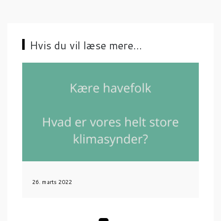
a
t
i
Hvis du vil læse mere...
o
n
26. marts 2022