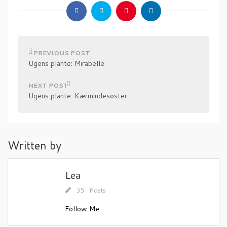
I
Ugens plante: Mirabelle
n
d
Ugens plante: Kærmindesøster
l
æ
g
Written by
s
n
a
Lea
v
35 Posts
i
Follow Me :
g