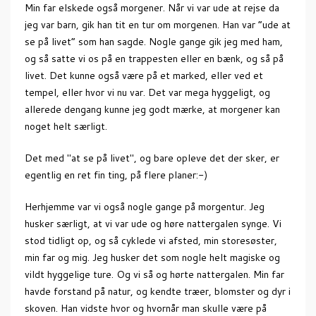
Min far elskede også morgener. Når vi var ude at rejse da
jeg var barn, gik han tit en tur om morgenen. Han var “ude at
se på livet” som han sagde. Nogle gange gik jeg med ham,
og så satte vi os på en trappesten eller en bænk, og så på
livet. Det kunne også være på et marked, eller ved et
tempel, eller hvor vi nu var. Det var mega hyggeligt, og
allerede dengang kunne jeg godt mærke, at morgener kan
noget helt særligt.
Det med "at se på livet", og bare opleve det der sker, er
egentlig en ret fin ting, på flere planer:-)
Herhjemme var vi også nogle gange på morgentur. Jeg
husker særligt, at vi var ude og høre nattergalen synge. Vi
stod tidligt op, og så cyklede vi afsted, min storesøster,
min far og mig. Jeg husker det som nogle helt magiske og
vildt hyggelige ture. Og vi så og hørte nattergalen. Min far
havde forstand på natur, og kendte træer, blomster og dyr i
skoven. Han vidste hvor og hvornår man skulle være på