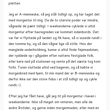
pletten.
Jeg er A-menneske, så jeg står tidligt op, og har taget det
med morgentur til mig. Da de to største poder var mindre,
vågnede de pænt tidligt. I weekenderne cyklede vi altid
morgentur efter havregrøden var kommet indenbords. Det
var før vi flyttede på landet og fik have, så vi susede rundt i
den tomme by, og så den vågne lige så stille. Hvis der
manglede underholdning, kunne vi altid finde fejemaskinen,
der ryddede op i gågaden efter nattens festglade folk,
eller køre ned på stationen og vente på det næste tog kom
forbi. Turen sluttede altid ved bageren, og så købte vi
morgenbrød med hjem, til min mand der er B-menneske og
derfor ikke ser den store fidus i at stå tidligt op og cykle
rundt;-)
Efter jeg har fået have, går jeg tit på morgentur i haven i
weekenderne. Ikke så meget om vinteren, men alle de
andre årstider, og gerne inden morgenmaden, eller med en