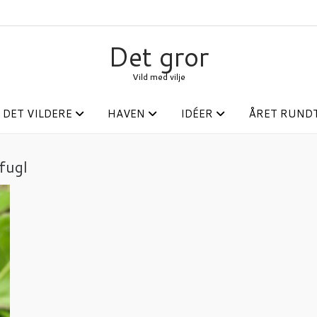
Det gror
Vild med vilje
 DET VILDERE
HAVEN
IDÉER
ÅRET RUND
fugl