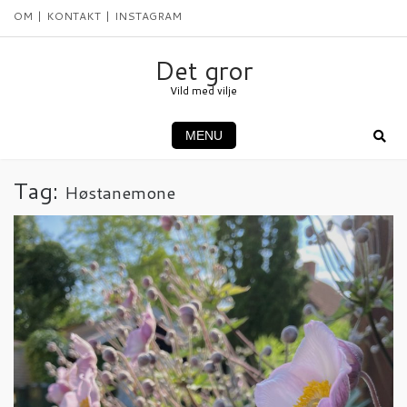
Skip
OM
KONTAKT
INSTAGRAM
to
content
Det gror
Vild med vilje
MENU
Tag:
Høstanemone