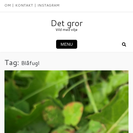
Skip
OM
KONTAKT
INSTAGRAM
to
content
Det gror
Vild med vilje
MENU
Tag:
Blåfugl